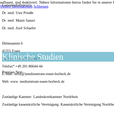
aufbauen, sind deaktiviert. Nähere Informationen hierzu finden Sie in unserer
Gemeinschaftspraxis
Weitere Informationen
Schliessen
Dr. med. Uwe Preuße
Dr. med. Mazin Sanuri
Dr. med. Axel Schaefer
Hülsmannstr.6
45355 Essen
Klinische Studien
Telefon: +49 201-86644-0
Telefax*:+49 201-86644-44
Previous
Next
E-Mail: info(@)medizentrum-essen-borbeck.de
Web: www. medizentrum-essen-borbeck.de
Zuständige Kammer: Landesärztekammer Nordrhein
Zuständige kassenärztliche Vereinigung: Kassenärztliche Vereinigung Nordrhe